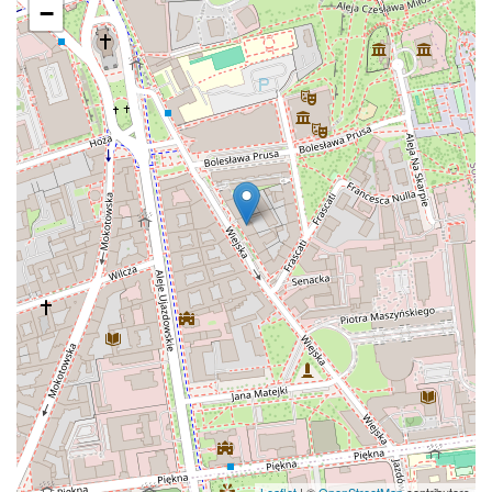
−
Leaflet
| ©
OpenStreetMap
contributors