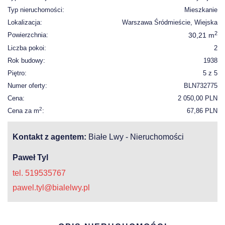
Typ nieruchomości:
Mieszkanie
Lokalizacja:
Warszawa Śródmieście, Wiejska
2
Powierzchnia:
30,21 m
Liczba pokoi:
2
Rok budowy:
1938
Piętro:
5 z 5
Numer oferty:
BLN732775
Cena:
2 050,00 PLN
2
Cena za m
:
67,86 PLN
Kontakt z agentem:
Białe Lwy - Nieruchomości
Paweł Tyl
tel. 519535767
pawel.tyl@bialelwy.pl