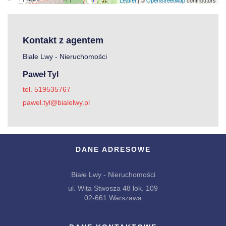
Kontakt z agentem
Białe Lwy - Nieruchomości
Paweł Tyl
tel. 519535767
pawel.tyl@bialelwy.pl
DANE ADRESOWE
Białe Lwy - Nieruchomości
ul. Wita Stwosza 48 lok. 109
02-661 Warszawa