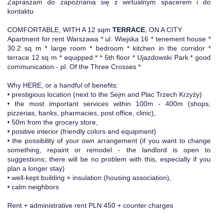
Zapraszam do zapoznania się z wirtualnym spacerem i do
kontaktu
COMFORTABLE, WITH A 12 sqm
TERRACE
, ON A CITY
Apartment for rent Warszawa * ul. Wiejska 16 * tenement house *
30.2 sq m * large room * bedroom * kitchen in the corridor *
terrace 12 sq m * equipped * * 5th floor * Ujazdowski Park * good
communication - pl. Of the Three Crosses *
Why HERE, or a handful of benefits:
• prestigious location (next to the Sejm and Plac Trzech Krzyży)
• the most important services within 100m - 400m (shops,
pizzerias, banks, pharmacies, post office, clinic),
• 50m from the grocery store,
• positive interior (friendly colors and equipment)
• the possibility of your own arrangement (if you want to change
something, repaint or remodel - the landlord is open to
suggestions; there will be no problem with this, especially if you
plan a longer stay)
• well-kept building + insulation (housing association),
• calm neighbors
Rent + administrative rent PLN 450 + counter charges