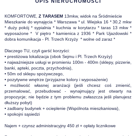
OPIS NIERUCHOMOŚCI
KOMFORTOWE,
Z TARASEM
13mkw, widok na Śródmieście
Mieszkanie do wynajęcia * Warszawa * ul. Wiejska 16 * 30,2 mkw
* duży pokój * sypialnia * kuchnia w korytarzu * taras 13 mkw *
wyposażone * V piętro * kamienica z 1936 * Park Ujazdowski *
dobra komunikacja - Pl. Trzech Krzyży * wolne od zaraz *
Dlaczego TU, czyli garść korzyści:
• prestiżowa lokalizacja (obok Sejmu i Pl. Trzech Krzyży)
• najważniejsze usługi w promieniu 100m - 400m (sklepy, pizzerie,
banki, apteki, poczta, przychodnia),
• 50m od sklepu spożywczego,
• pozytywne wnętrze (przyjazne kolory i wyposażenie)
• możliwość własnej aranżacji (jeśli chcesz coś zmienić,
przemalować, przebudować - wynajmujący jest otwarty na
propozycje; nie będzie z tym problemu zwłaszcza jeśli planujesz
dłuższy pobyt)
• zadbany budynek + ocieplenie (Wspólnota mieszkaniowa),
• spokojni sąsiedzi
Najem + czynsz administracyjny 450 zł + opłaty licznikowe