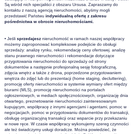
Są wśród nich specjaliści z obszaru Ursusa. Zapraszamy do
kontaktu z naszą agencją nieruchomości, abyśmy mogli
przedstawić Państwu
indywidualną ofertę z zakresu
pośrednictwa w obrocie nieruchomościami.
• Jeśli
sprzedajesz
nieruchomość w ramach naszej współpracy
możemy zaproponować kompleksowe podejście do obsługi
sprzedaży: analizę rynku, rekomendację ceny ofertowej. analizę
stanu prawnego nieruchomości i rekomendacje dotyczące
przygotowania nieruchomości do sprzedaży od strony
dokumentów a następnie profesjonalną sesję fotograficzną,
zdjęcia wnętrz a także z drona, poprzedzone przygotowaniem
wnętrza do zdjęć lub do prezentacji (home staging, decluttering),
promocję oferty nieruchomości w systemie wymiany ofert między
biurami (MLS), promocję nieruchomości na portalach
ogłoszeniowych, w mediach społęcznościowych, organizację dnia
otwartego, preznetowanie nieruchomości zainteresowanym
kupującym, współpracę z innymi agencjami i agentami, pomoc w
negocjacjach, pomoc w przygotowaniu dokumentów do transakcji,
obsługę organizacyjną transakcji oraz wsparcie przy przekazaniu
w nowe ręce. W czasie współpracy wykonujemy szereg czynności
ale też świadczymy usługi doradcze. Można powiedzieć, że