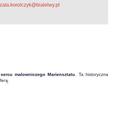
zata.korolczyk@bialelwy.pl
sercu malowniczego Mariensztatu
. Ta historyczna
sferą.