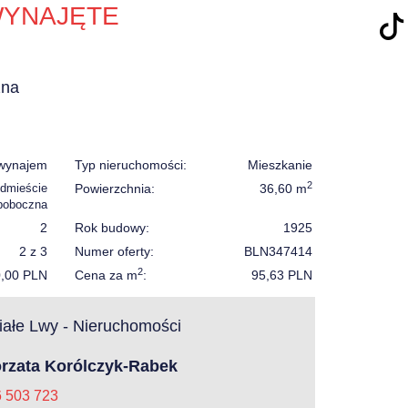
YNAJĘTE
zna
wynajem
Typ nieruchomości:
Mieszkanie
2
dmieście
Powierzchnia:
36,60 m
poboczna
2
Rok budowy:
1925
2 z 3
Numer oferty:
BLN347414
2
0,00 PLN
Cena za m
:
95,63 PLN
ałe Lwy - Nieruchomości
rzata Korólczyk-Rabek
6 503 723