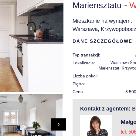
Mariensztatu -
W
Mieszkanie na wynajem,
Warszawa, Krzywopoboc
DANE SZCZEGÓŁOWE
Typ transakcji:
Lokalizacja:
Warszawa Śró
Mariensztat, Krzywo
Liczba pokoi:
Piętro:
Cena:
3 50
Kontakt z agentem:
Bi
Małgo
tel. 50