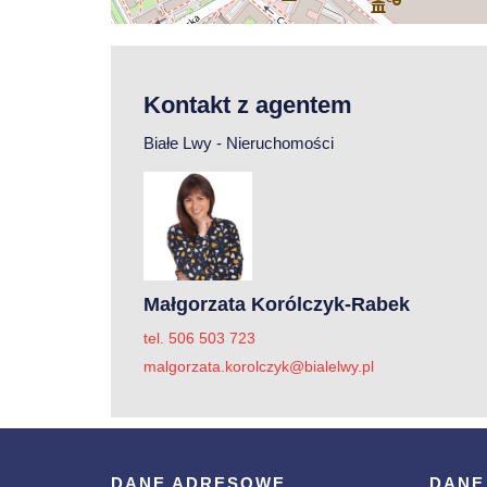
Kontakt z agentem
Białe Lwy - Nieruchomości
Małgorzata Korólczyk-Rabek
tel. 506 503 723
malgorzata.korolczyk@bialelwy.pl
DANE ADRESOWE
DANE