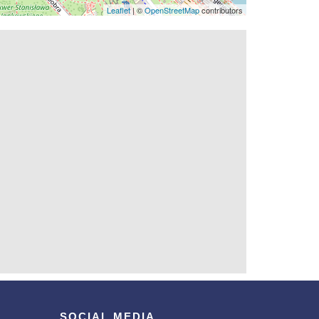
Leaflet
| ©
OpenStreetMap
contributors
SOCIAL MEDIA