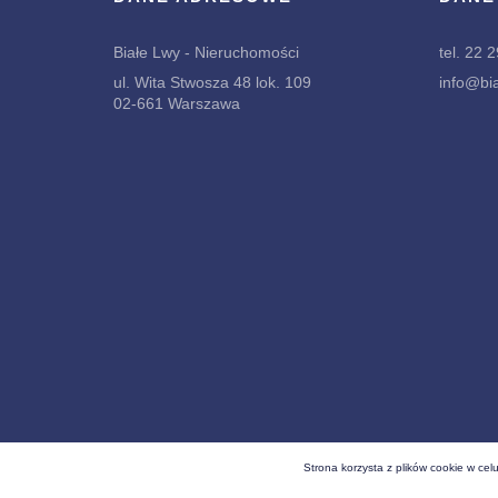
Białe Lwy - Nieruchomości
tel. 22 
ul. Wita Stwosza 48 lok. 109
info@bia
02-661 Warszawa
Strona korzysta z plików cookie w celu
Wszelkie prawa zastrzeżone (C) 2026
Białe Lwy - N