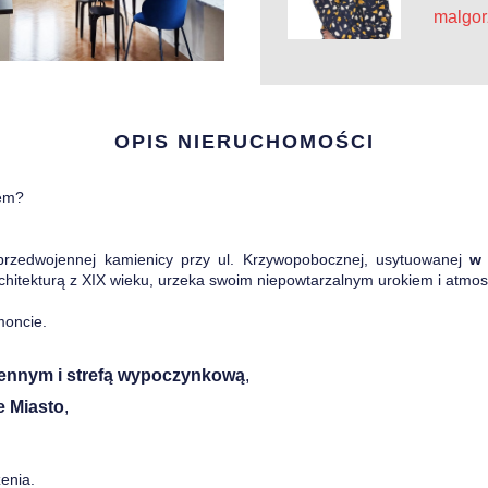
malgor
OPIS NIERUCHOMOŚCI
jem?
przedwojennej kamienicy przy ul. Krzywopobocznej, usytuowanej
w 
rchitekturą z XIX wieku, urzeka swoim niepowtarzalnym urokiem i atmo
moncie.
ennym i strefą wypoczynkową
,
e Miasto
,
enia.