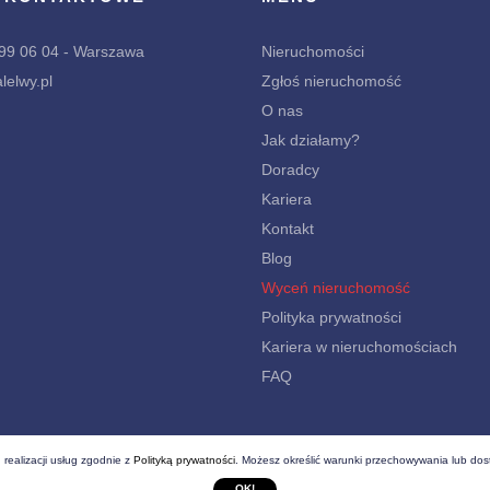
299 06 04 - Warszawa
Nieruchomości
lelwy.pl
Zgłoś nieruchomość
O nas
Jak działamy?
Doradcy
Kariera
Kontakt
Blog
Wyceń nieruchomość
Polityka prywatności
Kariera w nieruchomościach
FAQ
 realizacji usług zgodnie z
Polityką prywatności
. Możesz określić warunki przechowywania lub dos
ieruchomości
OK!