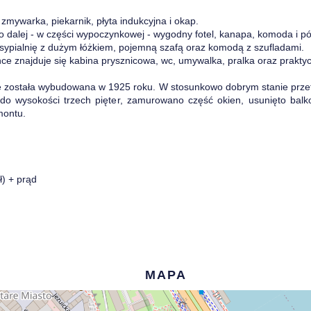
mywarka, piekarnik, płyta indukcyjna i okap.
o dalej - w części wypoczynkowej - wygodny fotel, kanapa, komoda i pół
 sypialnię z dużym łóżkiem, pojemną szafą oraz komodą z szufladami.
ce znajduje się kabina prysznicowa, wc, umywalka, pralka oraz prakty
ie została wybudowana w 1925 roku. W stosunkowo dobrym stanie przet
do wysokości trzech pięter, zamurowano część okien, usunięto balk
montu.
ł) + prąd
MAPA