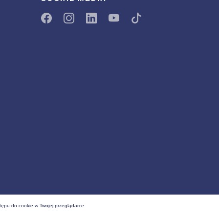
tępu do cookie w Twojej przeglądarce.
Realizacja
EstiCRM