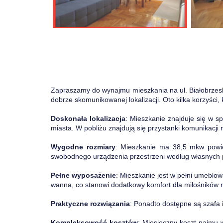
Zapraszamy do wynajmu mieszkania na ul. Białobrzeski
dobrze skomunikowanej lokalizacji. Oto kilka korzyści, 
Doskonała lokalizacja
: Mieszkanie znajduje się w sp
miasta. W pobliżu znajdują się przystanki komunikacji 
Wygodne rozmiary
: Mieszkanie ma 38,5 mkw powier
swobodnego urządzenia przestrzeni według własnych 
Pełne wyposażenie
: Mieszkanie jest w pełni umeblow
wanna, co stanowi dodatkowy komfort dla miłośników r
Praktyczne rozwiązania
: Ponadto dostępne są szafa 
Kompleksowość kosztów
: Miesięczny koszt najmu 