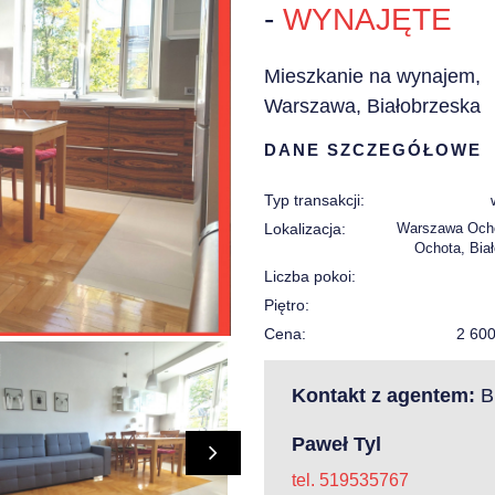
-
WYNAJĘTE
Mieszkanie na wynajem,
Warszawa, Białobrzeska
DANE SZCZEGÓŁOWE
Typ transakcji:
Lokalizacja:
Warszawa Ocho
Ochota, Bia
Liczba pokoi:
Piętro:
Cena:
2 60
Kontakt z agentem:
Bi
Paweł Tyl
tel. 519535767