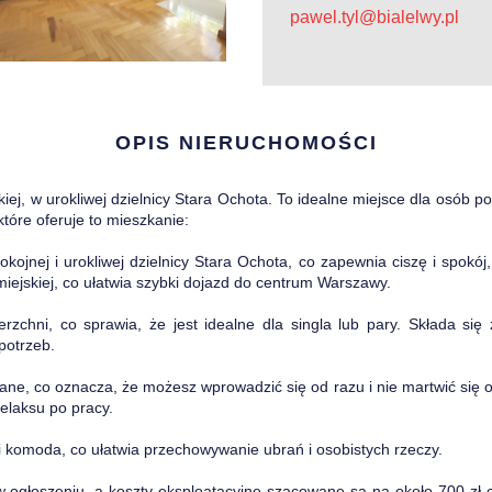
pawel.tyl@bialelwy.pl
OPIS NIERUCHOMOŚCI
ej, w urokliwej dzielnicy Stara Ochota. To idealne miejsce dla osób 
które oferuje to mieszkanie:
okojnej i urokliwej dzielnicy Stara Ochota, co zapewnia ciszę i spokó
miejskiej, co ułatwia szybki dojazd do centrum Warszawy.
zchni, co sprawia, że jest idealne dla singla lub pary. Składa się
potrzeb.
ane, co oznacza, że możesz wprowadzić się od razu i nie martwić się 
elaksu po pracy.
i komoda, co ułatwia przechowywanie ubrań i osobistych rzeczy.
w ogłoszeniu, a koszty eksploatacyjne szacowane są na około 700 zł c