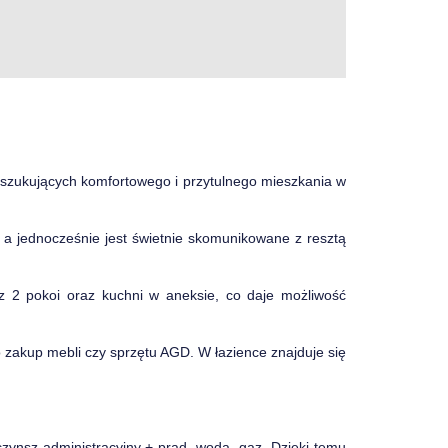
poszukujących komfortowego i przytulnego mieszkania w
j, a jednocześnie jest świetnie skomunikowane z resztą
 z 2 pokoi oraz kuchni w aneksie, co daje możliwość
o zakup mebli czy sprzętu AGD. W łazience znajduje się
zynsz administracyjny + prąd, woda, gaz. Dzięki temu