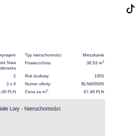
wynajem
Typ nieruchomości:
Mieszkanie
2
ta Stara
Powierzchnia:
38,53 m
łobrzeska
2
Rok budowy:
1955
3 z 4
Numer oferty:
BLN609505
2
0,00 PLN
Cena za m
:
67,48 PLN
ałe Lwy - Nieruchomości