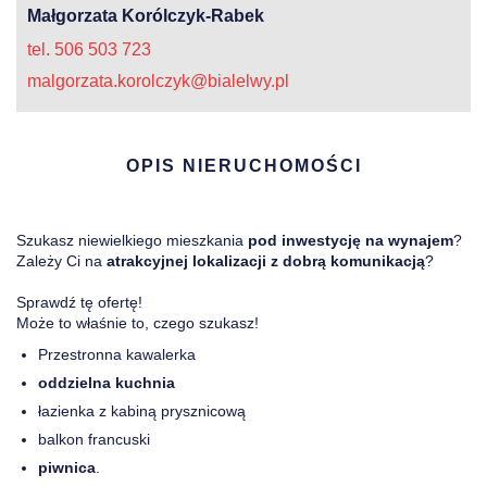
Małgorzata Korólczyk-Rabek
tel. 506 503 723
malgorzata.korolczyk@bialelwy.pl
OPIS NIERUCHOMOŚCI
Szukasz niewielkiego mieszkania
pod inwestycję na wynajem
?
Zależy Ci na
atrakcyjnej lokalizacji z dobrą komunikacją
?
Sprawdź tę ofertę!
Może to właśnie to, czego szukasz!
Przestronna kawalerka
oddzielna kuchnia
łazienka z kabiną prysznicową
balkon francuski
piwnica
.