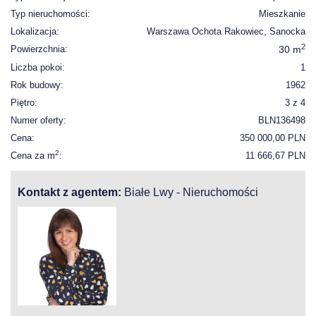
Typ nieruchomości:
Mieszkanie
Lokalizacja:
Warszawa Ochota Rakowiec, Sanocka
2
Powierzchnia:
30 m
Liczba pokoi:
1
Rok budowy:
1962
Piętro:
3 z 4
Numer oferty:
BLN136498
Cena:
350 000,00 PLN
2
Cena za m
:
11 666,67 PLN
Kontakt z agentem:
Białe Lwy - Nieruchomości