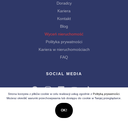
Doradcy
Kariera
Kontakt
Blog
Wyceń nieruchomość
Polityka prywatności
Kariera w nieruchomościach
FAQ
SOCIAL MEDIA
Strona korzysta z plików cookie w celu realizacji usług zgodnie z
Polityką prywatności
.
Możesz określić warunki przechowywania lub dostępu do cookie w Twojej przeglądarce.
OK!
Wszelkie prawa zastrzeżone (C) 2026
Białe Lwy - Nieruchomości
Realizacja
EstiCRM