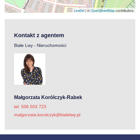
Leaflet
| ©
OpenStreetMap
contributors
Kontakt z agentem
Białe Lwy - Nieruchomości
Małgorzata Korólczyk-Rabek
tel. 506 503 723
malgorzata.korolczyk@bialelwy.pl