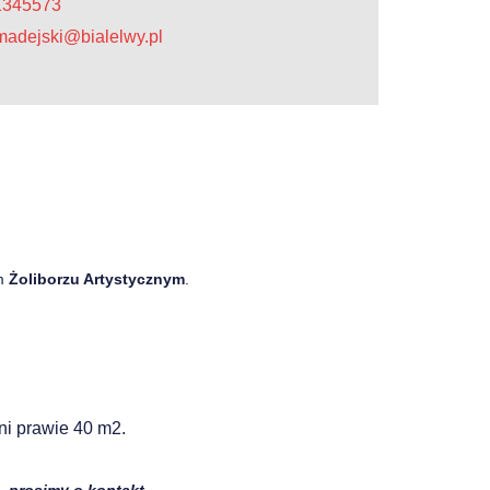
31345573
.madejski@bialelwy.pl
m
Żoliborzu Artystycznym
.
i prawie 40 m2.