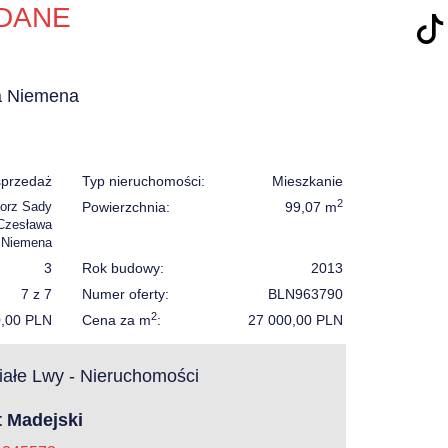
DANE
a Niemena
sprzedaż
Typ nieruchomości:
Mieszkanie
2
orz Sady
Powierzchnia:
99,07 m
 Czesława
Niemena
3
Rok budowy:
2013
7 z 7
Numer oferty:
BLN963790
2
0,00 PLN
Cena za m
:
27 000,00 PLN
ałe Lwy - Nieruchomości
t Madejski