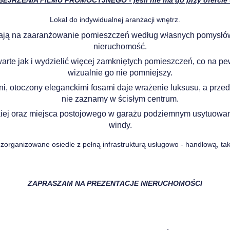
RZENIA FILMU PROMOCYJNEGO - jeśli nie ma go przy ofercie -
Lokal do indywidualnej aranżacji wnętrz.
ją na zaaranżowanie pomieszczeń według własnych pomysłów i
nieruchomość.
arte jak i wydzielić więcej zamkniętych pomieszczeń, co na pe
wizualnie go nie pomniejszy.
i, otoczony eleganckimi fosami daje wrażenie luksusu, a przed
nie zaznamy w ścisłym centrum.
kiej oraz miejsca postojowego w garażu podziemnym usytuowane
windy.
organizowane osiedle z pełną infrastrukturą usługowo - handlową, takż
ZAPRASZAM NA PREZENTACJE NIERUCHOMOŚCI