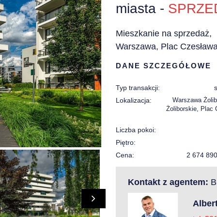
miasta -
SPRZE
Mieszkanie na sprzedaż,
Warszawa, Plac Czesław
DANE SZCZEGÓŁOWE
Typ transakcji:
Lokalizacja:
Warszawa Żolib
Żoliborskie, Plac
Liczba pokoi:
Piętro:
Cena:
2 674 89
Kontakt z agentem:
Bi
Alber