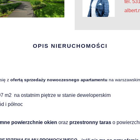
tel. 5
albert
OPIS NIERUCHOMOŚCI
się z
ofertą sprzedaży nowoczesnego apartamentu
na warszawski
7 m2 na ostatnim piętrze w stanie deweloperskim
d i północ
mne powierzchnie okien
oraz
przestronny taras
o powierzchn