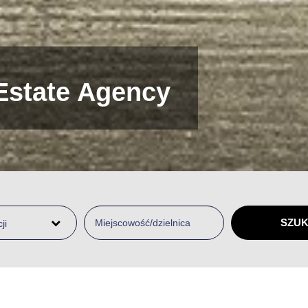
y pośrednictwa
ji