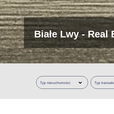
Wyższe standard
Typ nieruchomości
Typ transakc