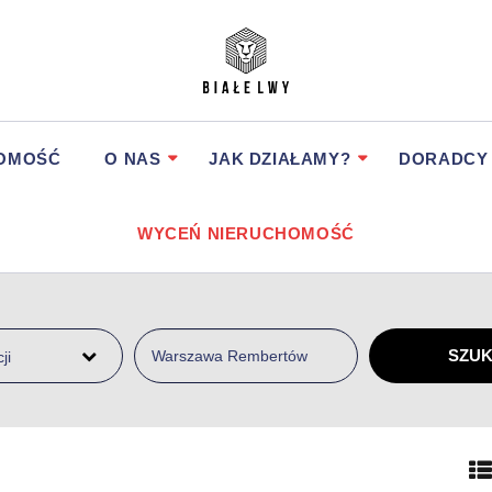
HOMOŚĆ
O NAS
JAK DZIAŁAMY?
DORADCY
WYCEŃ NIERUCHOMOŚĆ
ji