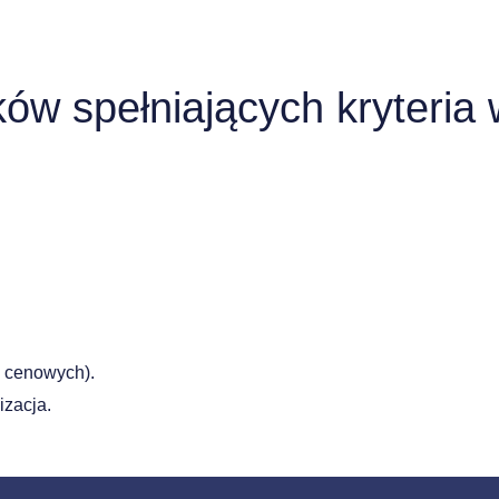
ków spełniających kryteria
p cenowych).
izacja.