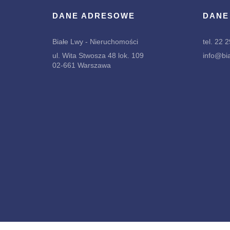
DANE ADRESOWE
DANE
Białe Lwy - Nieruchomości
tel. 22 
ul. Wita Stwosza 48 lok. 109
info@bia
02-661 Warszawa