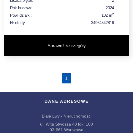
Liczba pięter:
2
Rok budowy:
2024
2
Pow. działki:
102 m
Nr oferty:
34964542816
Sprawdź szczegóły
1
DANE ADRESOWE
Białe Lwy - Nieruchomości
ul. Wita Stwosza 48 lok. 109
02-661 Warszawa