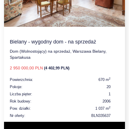
Bielany - wygodny dom - na sprzedaż
Dom (Wolnostojący) na sprzedaż, Warszawa Bielany,
Spartakusa
2 950 000,00 PLN
(4 402,99 PLN)
2
Powierzchnia:
670 m
Pokoje:
20
Liczba pięter:
1
Rok budowy:
2006
2
Pow. działki:
1 037 m
Nr oferty:
BLN335637