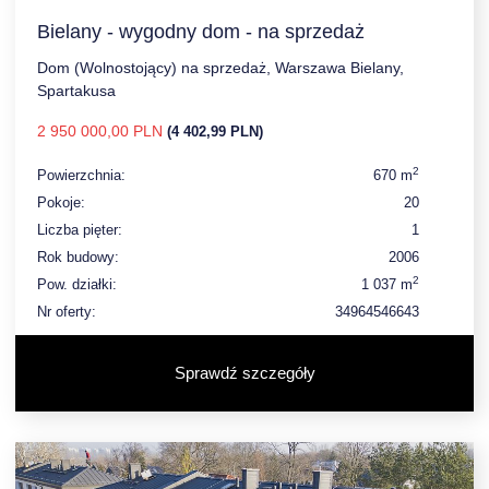
Bielany - wygodny dom - na sprzedaż
Dom (Wolnostojący) na sprzedaż, Warszawa Bielany,
Spartakusa
2 950 000,00 PLN
(4 402,99 PLN)
2
Powierzchnia:
670 m
Pokoje:
20
Liczba pięter:
1
Rok budowy:
2006
2
Pow. działki:
1 037 m
Nr oferty:
34964546643
Sprawdź szczegóły