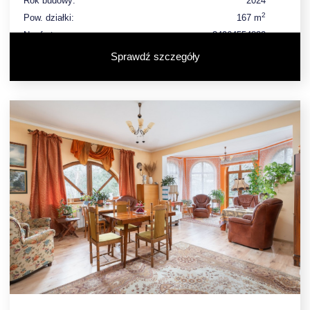
Rok budowy:
2024
2
Pow. działki:
167 m
Nr oferty:
34964554832
Sprawdź szczegóły