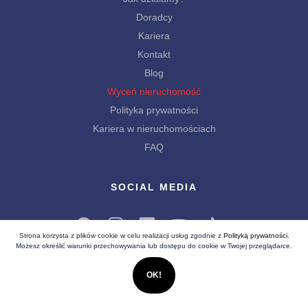
Doradcy
Kariera
Kontakt
Blog
Wyceń nieruchomość
Polityka prywatności
Kariera w nieruchomościach
FAQ
SOCIAL MEDIA
Strona korzysta z plików cookie w celu realizacji usług zgodnie z
Polityką prywatności
.
Możesz określić warunki przechowywania lub dostępu do cookie w Twojej przeglądarce.
OK!
Wszelkie prawa zastrzeżone (C) 2026
Białe Lwy - Nieruchomości