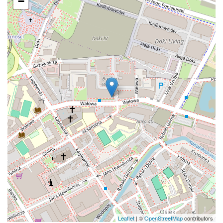
−
Leaflet
| ©
OpenStreetMap
contributors