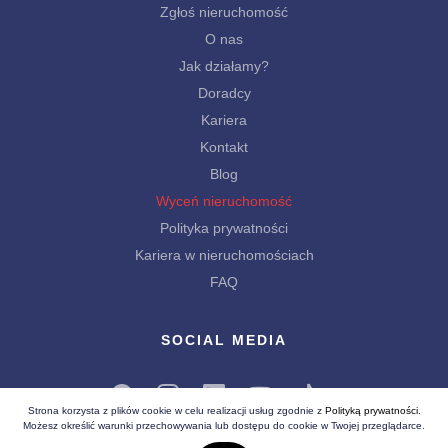
Zgłoś nieruchomość
O nas
Jak działamy?
Doradcy
Kariera
Kontakt
Blog
Wyceń nieruchomość
Polityka prywatności
Kariera w nieruchomościach
FAQ
SOCIAL MEDIA
Strona korzysta z plików cookie w celu realizacji usług zgodnie z
Polityką prywatności
.
Możesz określić warunki przechowywania lub dostępu do cookie w Twojej przeglądarce.