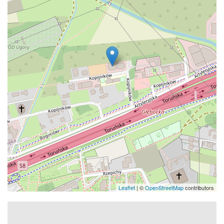
Leaflet
| ©
OpenStreetMap
contributors