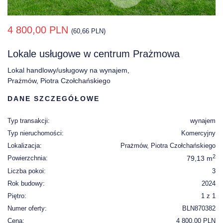
4 800,00 PLN
(60,66 PLN)
Lokale usługowe w centrum Prażmowa
Lokal handlowy/usługowy na wynajem,
Prażmów, Piotra Czołchańskiego
DANE SZCZEGÓŁOWE
Typ transakcji:
wynajem
Typ nieruchomości:
Komercyjny
Lokalizacja:
Prażmów, Piotra Czołchańskiego
2
Powierzchnia:
79,13 m
Liczba pokoi:
3
Rok budowy:
2024
Piętro:
1 z 1
Numer oferty:
BLN870382
Cena:
4 800,00 PLN