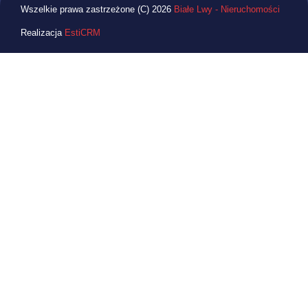
Wszelkie prawa zastrzeżone (C) 2026
Białe Lwy - Nieruchomości
Realizacja
EstiCRM