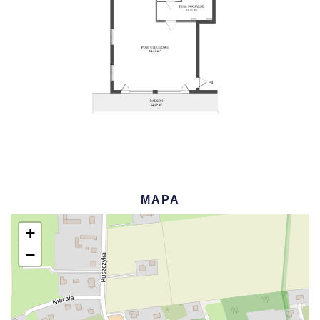
MAPA
+
−