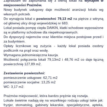
Zapraszam do zapoznania się z ofertą lokali na
wynajem w
miejscowości Prażmów.
Nowy budynek usługowy daje możliwość aranżacji lokalu wg
własnych potrzeb.
Do wynajęcia lokal o
powierzchni 79,13 m2
na piętrze z witryną
od głównej ulicy drogi wojewódzkiej nr 683.
Lokal posiada pompę ciepła DAIKIN, klatki schodowe wyposażone
są w platformy schodowe dla niepełnosprawnych.
Do dyspozycji najemców oraz klientów miejsca postojowe przed i
za budynkiem.
Opłaty licznikowe wg zużycia - każdy lokal posiada osobny
podlicznik na prąd oraz wodę.
Wymagana jednomiesięczna kaucja.
Możliwość połączenia lokali 79,13m2 i 48,76 m2 co daje łączną
powierzchnię 127,89 m2.
Zestawienie powierzchni:
pomieszczenie usługowe: 62,71 m2
pomieszczenie socjalne: 13,25 m2
WC: 3,17 m2.
Prażmów miejscowość, która bardzo prężnie się rozwija.
Lokale świetnie nadają się na wszelkiego rodzaju usługi takie jak:
fryzjer, stomatolog, gabinety lekarskie, specjalistyczne, apteka,