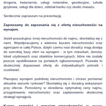
drogeria, kwiaciarnia, usługi notarialne, geodezyjne, szkoła
językowa, usługi dla dzieci, oddział banku czy studio masażu.
Serdecznie zapraszam na prezentację.
Zapraszamy do zapoznania się z ofertą nieruchomości na
wynajem.
Jeżeli poszukujesz innej nieruchomości do najmu, skontaktuj się z
nami. Współpracujemy z wieloma biurami nieruchomości oraz
agencjami w całej Polsce, dzięki czemu nasi doradcy mają dostęp
do szerokiej bazy ofert na wynajem - w tym mieszkań, domów,
lokali użytkowych oraz obiektów komercyjnych, które nie zostały
jeszcze opublikowane na portalach ogłoszeniowych. Pozwala to
skuteczniej dopasować ofertę do indywidualnych potrzeb i
oczekiwań.
Planujesz wynajem podobnej nieruchomości i chcesz porównać
aktualne warunki rynkowe? Skontaktuj się z doradcą wskazanym
przy ofercie. Pomożemy w określeniu optymalnej ceny najmu,
przygotowaniu nieruchomości oraz zaplanowaniu skutecznej
strategii wynajęcia.
Kupno, sprzedaż i wynajem nieruchomości
to proces