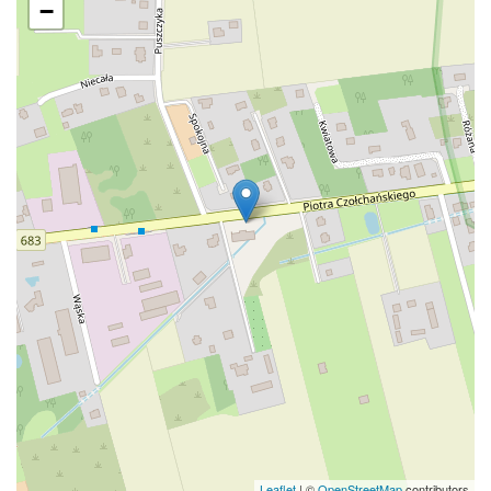
−
Leaflet
| ©
OpenStreetMap
contributors