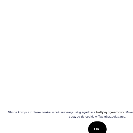
Strona korzysta z plików cookie w celu realizacji usług zgodnie z
Polityką prywatności
. Może
dostępu do cookie w Twojej przeglądarce.
OK!