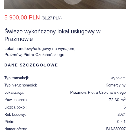
5 900,00 PLN
(81,27 PLN)
Świeżo wykończony lokal usługowy w
Prażmowie
Lokal handlowy/usługowy na wynajem,
Prażmów, Piotra Czołchańskiego
DANE SZCZEGÓŁOWE
Typ transakcji:
wynajem
Typ nieruchomości:
Komercyjny
Lokalizacja:
Prażmów, Piotra Czołchańskiego
2
Powierzchnia:
72,60 m
Liczba pokoi:
5
Rok budowy:
2024
Piętro:
0 z 1
Numer oferty:
BLN850097