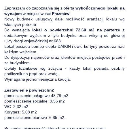
Zapraszam do zapoznania się z ofertą
wykończonego lokalu na
wynajem
w miejscowości
Prażmów
.
Nowy budynek usługowy daje możliwość aranżacji lokalu wg
własnych potrzeb.
Do wynajęcia
lokal o powierzchni 72,60 m2 na parterze
z
dodatkowym wyjściem z tyłu budynku oraz witryną od głównej
ulicy drogi wojewódzkiej nr 683.
Lokal posiada pompę ciepła DAIKIN i dwie kurtyny powietrza nad
każdym wejściem.
Do dyspozycji najemców oraz klientów miejsca postojowe przed i
za budynkiem.
Opłaty licznikowe wg zużycia - każdy lokal posiada osobny
podlicznik na prąd oraz wodę.
Wymagana jednomiesięczna kaucja.
Zestawienie powierzchni:
pomieszczenie usługowe:48,79 m2
pomieszczenie socjalne: 9,56 m2
WC: 2,32 m2
Korytarz: 5,08 m2
pomieszczenie biurowe: 6,85 m2.
Prażmów miejscowość, która bardzo prężnie się rozwija.